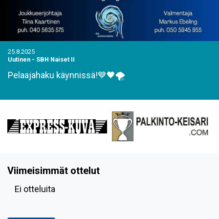
25.8.2025
Uutinen
-
SBH Naiset II
Pelaajahaku käynnissä!💙🖤🌪
Viimeisimmät ottelut
Ei otteluita