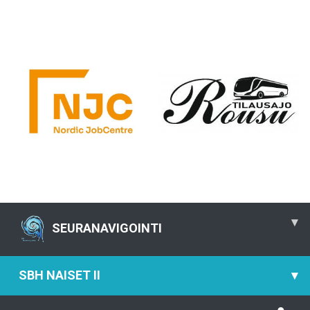
▾
SEURANAVIGOINTI
SBH NAISET II
▾