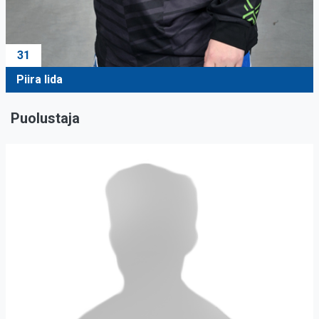
31
Piira Iida
Puolustaja