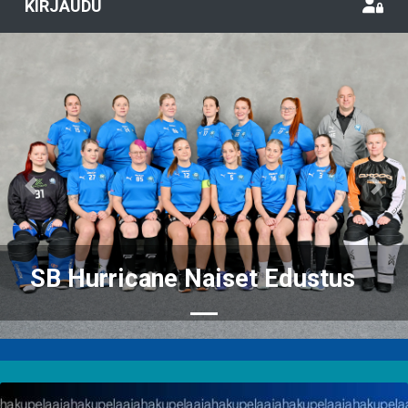
KIRJAUDU
Previous
Nex
SB Hurricane Naiset Edustus