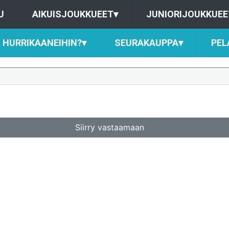
U
AIKUISJOUKKUEET
▾
JUNIORIJOUKKUEE
HURRIKAANEIHIN?
▾
SEURAKAUPPA
▾
PEL