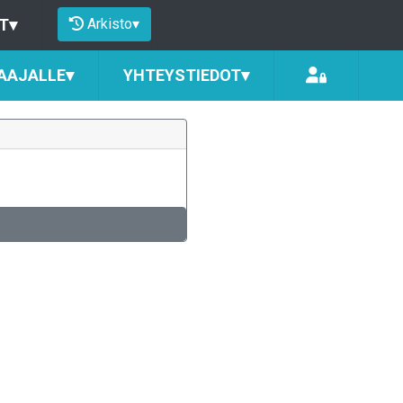
Arkisto
▾
T
▾
AAJALLE
▾
YHTEYSTIEDOT
▾