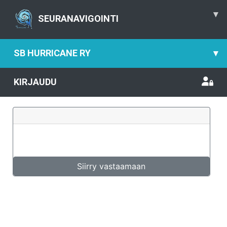
▾
SEURANAVIGOINTI
SB HURRICANE RY
▾
KIRJAUDU