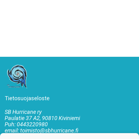
Tietosuojaseloste
SB Hurricane ry
Paulatie 37 A2, 90810 Kiviniemi
Puh: 0443220980
email: toimisto@sbhurricane.fi
Y-tunnus
2407001-1