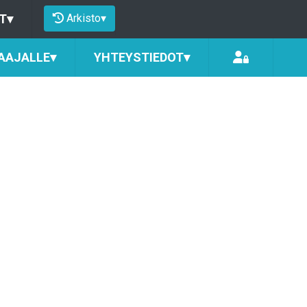
Arkisto
▾
T
▾
AAJALLE
▾
YHTEYSTIEDOT
▾