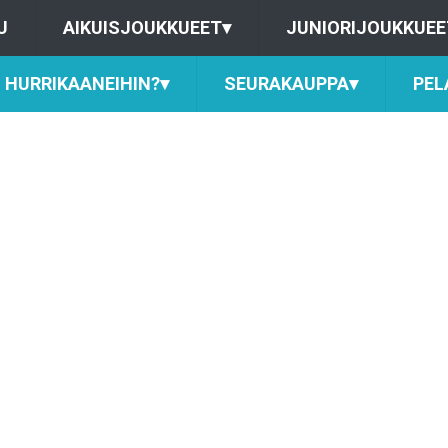
U
AIKUISJOUKKUEET
▾
JUNIORIJOUKKUEE
HURRIKAANEIHIN?
▾
SEURAKAUPPA
▾
PEL