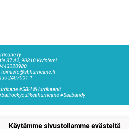
rricane ry
tie 37 A2, 90810 Kiviniemi
 0443220980
: toimisto@sbhurricane.fi
nnus
2407001-1
rricane #SBH #Hurrikaanit
rballrockyoulikeahurricane #Salibandy
Käytämme sivustollamme evästeitä