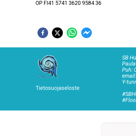
OP FI41 5741 3620 9584 36
SB Hu
Paula
Puh:
email
Y-tu
Tietosuojaseloste
#SBHu
#Floo