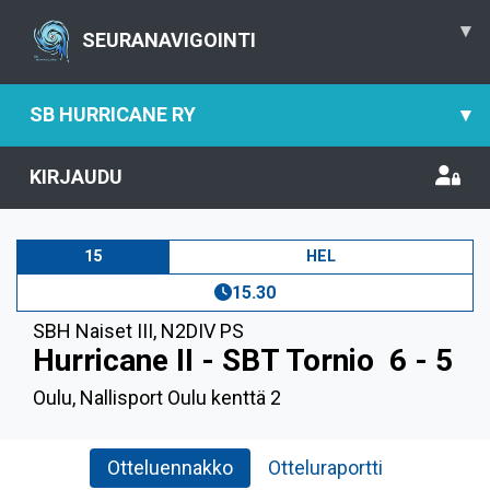
▾
SEURANAVIGOINTI
SB HURRICANE RY
▾
KIRJAUDU
15
HEL
15.30
SBH Naiset III
,
N2DIV PS
Hurricane II - SBT Tornio
6 - 5
Oulu, Nallisport Oulu kenttä 2
Otteluennakko
Otteluraportti